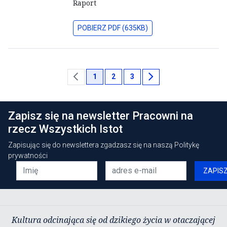
Raport
POBIERZ PDF (635KB)
chevron_left
chevron_right
1
2
3
Zapisz się na newsletter Pracowni na
rzecz Wszystkich Istot
Zapisując się do newslettera zgadzasz się na naszą
Politykę
prywatności
ZAPIS
Kultura odcinająca się od dzikiego życia w otaczającej