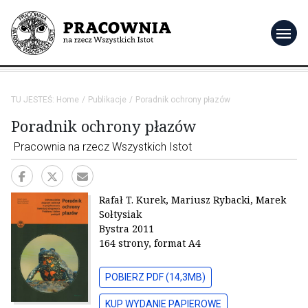
menu
TU JESTEŚ:
Home
Publikacje
Poradnik ochrony płazów
Poradnik ochrony płazów
Pracownia na rzecz Wszystkich Istot
Rafał T. Kurek, Mariusz Rybacki, Marek
Sołtysiak
Bystra 2011
164 strony, format A4
POBIERZ PDF (14,3MB)
KUP WYDANIE PAPIEROWE