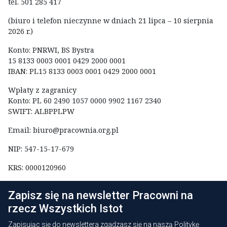
tel. 501 285 417
(biuro i telefon nieczynne w dniach 21 lipca – 10 sierpnia
2026 r.)
Konto:
PNRWI, BS Bystra
15 8133 0003 0001 0429 2000 0001
IBAN:
PL15 8133 0003 0001 0429 2000 0001
Wpłaty z zagranicy
Konto:
PL 60 2490 1057 0000 9902 1167 2340
SWIFT:
ALBPPLPW
Email:
biuro@pracownia.org.pl
NIP:
547-15-17-679
KRS: 0000120960
Zapisz się na newsletter Pracowni na
rzecz Wszystkich Istot
Zapisując się do newslettera zgadzasz się na naszą
Politykę