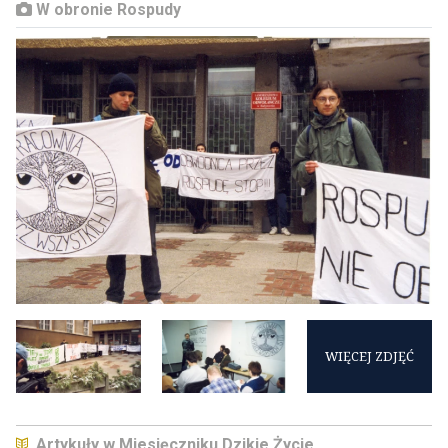
W obronie Rospudy
WIĘCEJ ZDJĘĆ
Artykuły w Miesięczniku Dzikie Życie