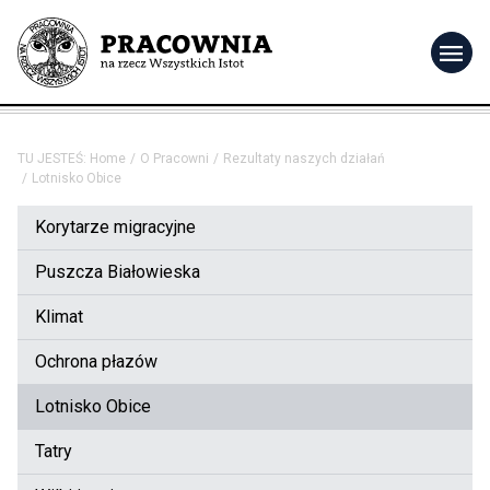
menu
TU JESTEŚ:
Home
O Pracowni
Rezultaty naszych działań
Lotnisko Obice
Korytarze migracyjne
Puszcza Białowieska
Klimat
Ochrona płazów
Lotnisko Obice
Tatry