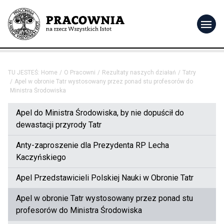
menu
TU JESTEŚ:
Home
O Pracowni
Rezultaty naszych działań
Tatry
Apel w obronie Tatr wystosowany przez ponad stu profesorów do
Ministra Środowiska
Apel do Ministra Środowiska, by nie dopuścił do
dewastacji przyrody Tatr
Anty-zaproszenie dla Prezydenta RP Lecha
Kaczyńskiego
Apel Przedstawicieli Polskiej Nauki w Obronie Tatr
Apel w obronie Tatr wystosowany przez ponad stu
profesorów do Ministra Środowiska