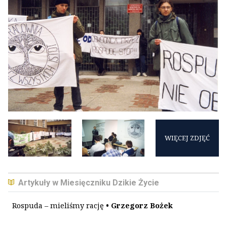
WIĘCEJ ZDJĘĆ
Artykuły w Miesięczniku Dzikie Życie
Rospuda – mieliśmy rację
• Grzegorz Bożek