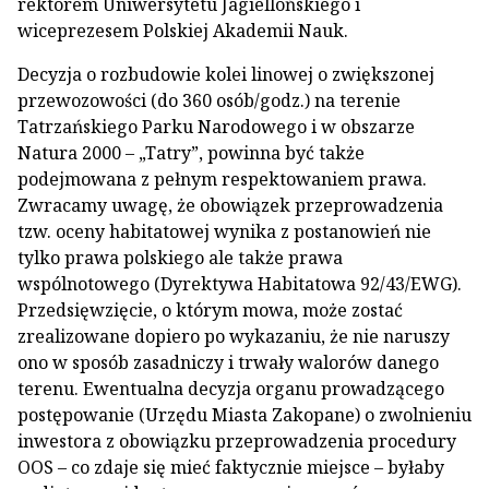
rektorem Uniwersytetu Jagiellońskiego i
wiceprezesem Polskiej Akademii Nauk.
Decyzja o rozbudowie kolei linowej o zwiększonej
przewozowości (do 360 osób/godz.) na terenie
Tatrzańskiego Parku Narodowego i w obszarze
Natura 2000 – „Tatry”, powinna być także
podejmowana z pełnym respektowaniem prawa.
Zwracamy uwagę, że obowiązek przeprowadzenia
tzw. oceny habitatowej wynika z postanowień nie
tylko prawa polskiego ale także prawa
wspólnotowego (Dyrektywa Habitatowa 92/43/EWG).
Przedsięwzięcie, o którym mowa, może zostać
zrealizowane dopiero po wykazaniu, że nie naruszy
ono w sposób zasadniczy i trwały walorów danego
terenu. Ewentualna decyzja organu prowadzącego
postępowanie (Urzędu Miasta Zakopane) o zwolnieniu
inwestora z obowiązku przeprowadzenia procedury
OOS – co zdaje się mieć faktycznie miejsce – byłaby