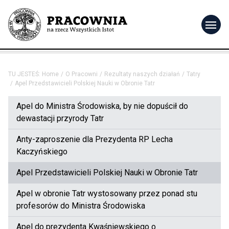
menu
TU JESTEŚ:
Home
O Pracowni
Rezultaty naszych działań
Tatry
Apel Przedstawicieli Polskiej Nauki w Obronie Tatr
Apel do Ministra Środowiska, by nie dopuścił do
dewastacji przyrody Tatr
Anty-zaproszenie dla Prezydenta RP Lecha
Kaczyńskiego
Apel Przedstawicieli Polskiej Nauki w Obronie Tatr
Apel w obronie Tatr wystosowany przez ponad stu
profesorów do Ministra Środowiska
Apel do prezydenta Kwaśniewskiego o