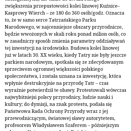
zwiększenia przepustowości kolei linowej Kuźnice–
Kasprowy Wierch – ze 180 do 360 osób/godz. Oznacza
to, że w samo serce Tatrzańskiego Parku
Narodowego, w najcenniejsze obszary przyrodnicze,
będzie wwożonych w skali roku ponad milion osób, co
w zasadniczy sposób zmienia parametry oddziaływań
tej inwestycji na środowisko. Budowa kolei linowej
już w latach 30. XX wieku, kiedy Tatry nie były jeszcze
parkiem narodowym, spotkała się ze zdecydowanym
sprzeciwem ogromnej większości polskiego
społeczeństwa, i została uznana za inwestycję, która
wpłynie destrukcyjnie na przyrodę Tatr – czas
wyraźnie potwierdził te obawy. Protestowali wówczas
najwybitniejsi polscy przyrodnicy, ludzie nauki i
kultury; do dymisji, na znak protestu, podała się
Państwowa Rada Ochrony Przyrody wraz z jej
przewodniczącym, światowej sławy autorytetem,
profesorem Władysławem Szaferem – późniejszym