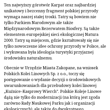
Ten najwyższy górotwór Karpat oraz najbardziej
unikatowy i bezcenny fragment polskiej przyrody
wymaga naszej stałej troski. Tatry są bowiem nie
tylko Parkiem Narodowym ale także
Międzynarodowym Rezerwatem Biosfery. Są także
elementem europejskiej sieci ekologicznej Natura
2000. Tatry są miejscem, gdzie kształtowały się nie
tylko nowoczesne idee ochrony przyrody w Polsce, ale
i wykuwana była ideologia turystyki przyjaznej
środowisku naturalnemu.
Obecnie w Urzędzie Miasta Zakopane, na wniosek
Polskich Kolei Linowych Sp. z o.o., toczy się
postępowanie o wydanie decyzji o środowiskowych
uwarunkowaniach dla przebudowy kolei linowej
„Kuźnice–Kasprowy Wierch”. Polskie Koleje Linowe
dążą nie tylko do modernizacji (na którą jest zgoda
zarówno Rady Naukowej Parku jak i organizacji
ekologicznych), ale także do dwukrotnego