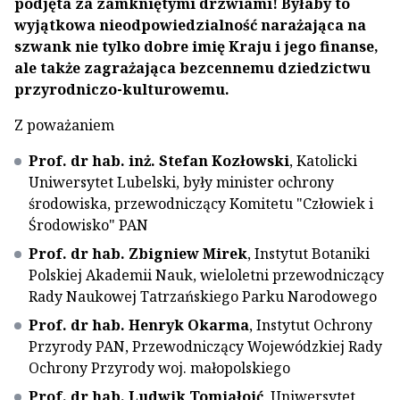
podjęta za zamkniętymi drzwiami! Byłaby to
wyjątkowa nieodpowiedzialność narażająca na
szwank nie tylko dobre imię Kraju i jego finanse,
ale także zagrażająca bezcennemu dziedzictwu
przyrodniczo-kulturowemu.
Z poważaniem
Prof. dr hab. inż. Stefan Kozłowski
, Katolicki
Uniwersytet Lubelski, były minister ochrony
środowiska, przewodniczący Komitetu "Człowiek i
Środowisko" PAN
Prof. dr hab. Zbigniew Mirek
, Instytut Botaniki
Polskiej Akademii Nauk, wieloletni przewodniczący
Rady Naukowej Tatrzańskiego Parku Narodowego
Prof. dr hab. Henryk Okarma
, Instytut Ochrony
Przyrody PAN, Przewodniczący Wojewódzkiej Rady
Ochrony Przyrody woj. małopolskiego
Prof. dr hab. Ludwik Tomiałojć
, Uniwersytet