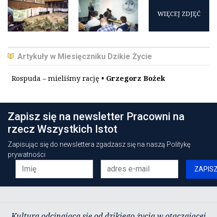
WIĘCEJ ZDJĘĆ
Artykuły w Miesięczniku Dzikie Życie
Rospuda – mieliśmy rację
• Grzegorz Bożek
Zapisz się na newsletter Pracowni na
rzecz Wszystkich Istot
Zapisując się do newslettera zgadzasz się na naszą
Politykę
prywatności
ZAPIS
Kultura odcinająca się od dzikiego życia w otaczającej