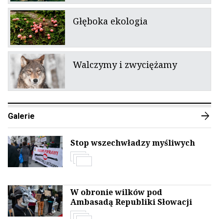
Głęboka ekologia
Walczymy i zwyciężamy
arrow_forward
Galerie
Stop wszechwładzy myśliwych
W obronie wilków pod
Ambasadą Republiki Słowacji