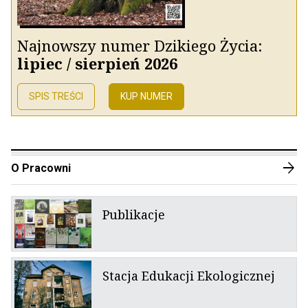
Najnowszy numer Dzikiego Życia:
lipiec / sierpień 2026
SPIS TREŚCI
KUP NUMER
arrow_forward
O Pracowni
Publikacje
Stacja Edukacji Ekologicznej