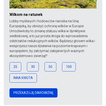
Wilkom na ratunek
Lobby myśliwych i hodowców naciska na Unię
Europejską, by obniżyć ochronę wilków w Europie.
Umożliwiłoby to zmianę statusu wilka w dyrektywie
siedliskowej, a to już prosta droga do wprowadzenia
odstrzałów redukcyjnych wilków. Będziesz głosem wilka i
wesprzyesz nasze działania na poziomie krajowym i
europejskim, by zatrzymać zabijanie tych ważnych
ekosystemowo zwierząt?
25
30
50
100
INNA KWOTA
PRZEKAZUJĘ DAROWIZNĘ