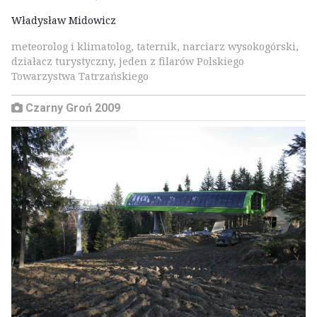
Władysław Midowicz
meteorolog i klimatolog, taternik, narciarz wysokogórski,
działacz turystyczny, jeden z filarów Polskiego
Towarzystwa Tatrzańskiego
Czarny Groń 2009