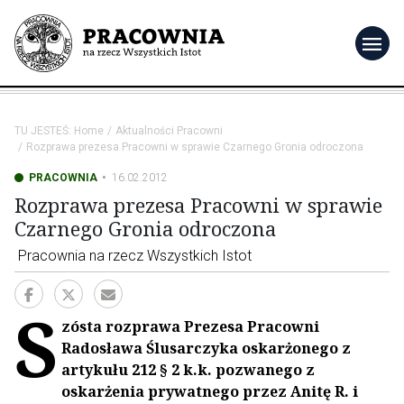
menu
TU JESTEŚ:
Home
Aktualności Pracowni
Rozprawa prezesa Pracowni w sprawie Czarnego Gronia odroczona
PRACOWNIA
16.02.2012
Rozprawa prezesa Pracowni w sprawie
Czarnego Gronia odroczona
Pracownia na rzecz Wszystkich Istot
S
zósta rozprawa Prezesa Pracowni
Radosława Ślusarczyka oskarżonego z
artykułu 212 § 2 k.k. pozwanego z
oskarżenia prywatnego przez Anitę R. i