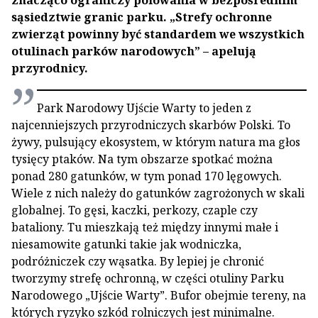
sąsiedztwie granic parku. „Strefy ochronne
zwierząt powinny być standardem we wszystkich
otulinach parków narodowych” – apelują
przyrodnicy.
Park Narodowy Ujście Warty to jeden z
najcenniejszych przyrodniczych skarbów Polski. To
żywy, pulsujący ekosystem, w którym natura ma głos
tysięcy ptaków. Na tym obszarze spotkać można
ponad 280 gatunków, w tym ponad 170 lęgowych.
Wiele z nich należy do gatunków zagrożonych w skali
globalnej. To gęsi, kaczki, perkozy, czaple czy
bataliony. Tu mieszkają też między innymi małe i
niesamowite gatunki takie jak wodniczka,
podróżniczek czy wąsatka. By lepiej je chronić
tworzymy strefę ochronną, w części otuliny Parku
Narodowego „Ujście Warty”. Bufor obejmie tereny, na
których ryzyko szkód rolniczych jest minimalne.