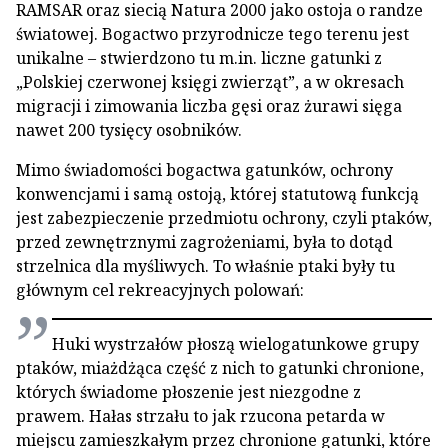
RAMSAR oraz siecią Natura 2000 jako ostoja o randze
światowej. Bogactwo przyrodnicze tego terenu jest
unikalne – stwierdzono tu m.in. liczne gatunki z
„Polskiej czerwonej księgi zwierząt”, a w okresach
migracji i zimowania liczba gęsi oraz żurawi sięga
nawet 200 tysięcy osobników.
Mimo świadomości bogactwa gatunków, ochrony
konwencjami i samą ostoją, której statutową funkcją
jest zabezpieczenie przedmiotu ochrony, czyli ptaków,
przed zewnętrznymi zagrożeniami, była to dotąd
strzelnica dla myśliwych. To właśnie ptaki były tu
głównym cel rekreacyjnych polowań:
Huki wystrzałów płoszą wielogatunkowe grupy
ptaków, miażdżąca część z nich to gatunki chronione,
których świadome płoszenie jest niezgodne z
prawem. Hałas strzału to jak rzucona petarda w
miejscu zamieszkałym przez chronione gatunki, które