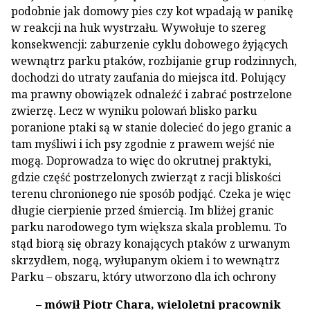
podobnie jak domowy pies czy kot wpadają w panikę
w reakcji na huk wystrzału. Wywołuje to szereg
konsekwencji: zaburzenie cyklu dobowego żyjących
wewnątrz parku ptaków, rozbijanie grup rodzinnych,
dochodzi do utraty zaufania do miejsca itd. Polujący
ma prawny obowiązek odnaleźć i zabrać postrzelone
zwierzę. Lecz w wyniku polowań blisko parku
poranione ptaki są w stanie dolecieć do jego granic a
tam myśliwi i ich psy zgodnie z prawem wejść nie
mogą. Doprowadza to więc do okrutnej praktyki,
gdzie część postrzelonych zwierząt z racji bliskości
terenu chronionego nie sposób podjąć. Czeka je więc
długie cierpienie przed śmiercią. Im bliżej granic
parku narodowego tym większa skala problemu. To
stąd biorą się obrazy konających ptaków z urwanym
skrzydłem, nogą, wyłupanym okiem i to wewnątrz
Parku – obszaru, który utworzono dla ich ochrony
– mówił Piotr Chara, wieloletni pracownik