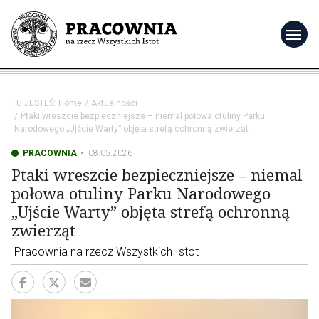
menu
TU JESTEŚ:
Home
Aktualności
Ptaki wreszcie bezpieczniejsze – niemal połowa otuliny Parku
Narodowego „Ujście Warty” objęta strefą ochronną zwierząt
PRACOWNIA
08.05.2026
Ptaki wreszcie bezpieczniejsze – niemal
połowa otuliny Parku Narodowego
„Ujście Warty” objęta strefą ochronną
zwierząt
Pracownia na rzecz Wszystkich Istot