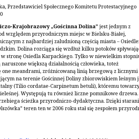
a, Przedstawiciel Społecznego Komitetu Protestacyjnego
00
iczo-Krajobrazowy „Gościnna Dolina”
jest jednym z
od względem przyrodniczym miejsc w Bielsku-Białej,
iczącym z najbardziej zaludnioną częścią miasta – Osiedl
dzkim. Dolina rozciąga się wzdłuż kilku potoków spływaj
w stronę Osiedla Karpackiego. Tylko w niewielkim stopni
 naruszone większą działalnością człowieka, toteż
ę one meandrami, zróżnicowaną linią brzegową z licznymi
ącym na terenie Gościnnej Doliny zbiorowiskiem leśnym j
alny (Tilio cordatae-Carpinetum betuli), któremu towarz
 nieleśnej. Występują tu również liczne pomnikowe drzewa.
rzebiega ścieżka przyrodniczo-dydaktyczna. Dzięki staran
lszówka” teren ten w 2006 roku stał się zespołem przyrod