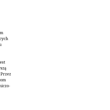
em
ących
u
est
yszą
 Przez
iom
niczo-