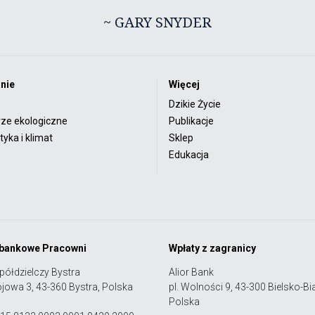
~ GARY SNYDER
nie
Więcej
Dzikie Życie
rze ekologiczne
Publikacje
yka i klimat
Sklep
Edukacja
 bankowe Pracowni
Wpłaty z zagranicy
półdzielczy Bystra
Alior Bank
ojowa 3, 43-360 Bystra, Polska
pl. Wolności 9, 43-300 Bielsko-Bia
Polska