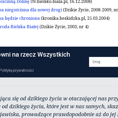
ościnną Dolinę
(tv.bielsko.biala.pl, 16.12.2008)
na niegościnna dla nowej drogi
(Dzikie Życie, 2008-2009, nr
na będzie chroniona
(kronika.beskidzka.pl, 25.03.2004)
roda Bielska-Białej
(Dzikie Życie, 2003, nr 4)
owni na rzecz Wszystkich
Politykę prywatności
jąca się od dzikiego życia w otaczającej nas przy
 od dzikiego życia, które jest w nas samych, ska
zjawiska, prowadzące prawdopodobnie aż do jej 