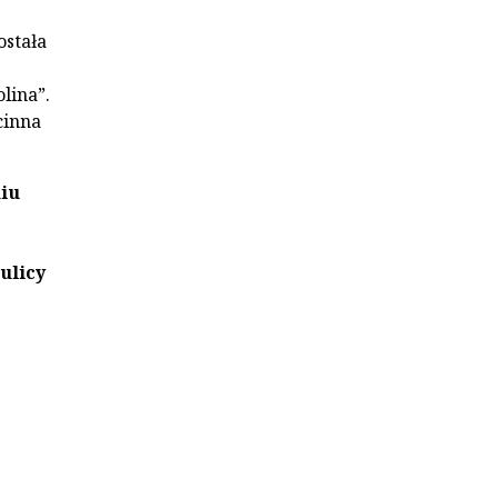
ostała
lina”.
cinna
iu
ulicy