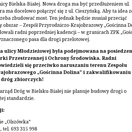
icy Bielska-Białej. Nowa droga ma być przedłużeniem ul.
a ma docelowo połączyć się z ul. Cieszyńską. Aby ta idea z
zeba zbudować most. Ten jednak będzie musiał przeciąć
obszar – Zespół Przyrodniczo-Krajobrazowy „Gościnna Do
dowali radni poprzedniej kadencji – w granicach ZPK „Goś
yznaczonego pasa dla drogi przelotowej.
 ulicy Młodzieżowej była podejmowana na posiedzen
rki Przestrzennej i Ochrony Środowiska. Radni
owiedzieli się przeciwko naruszaniu terenu Zespołu
ajobrazowego „Gościnna Dolina” i zakwalifikowaniu 
 dróg zbiorczych!
arząd Dróg w Bielsku-Białej nie planuje budowy drogi o
j standardzie.
i:
ie „Olszówka”
 tel. 693 315 998