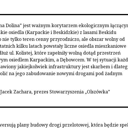
na Dolina” jest ważnym korytarzem ekologicznym łącząc
kie osiedla (Karpackie i Beskidzkie) z lasami Beskidu
to nie tylko teren cenny przyrodniczo, ale obszar wolny od
atnich kilku latach powstały liczne osiedla mieszkaniowe
uż ul. Kolistej, które zapełniły wolną dotąd przestrzeń
ym osiedlem Karpackim, a Dębowcem. W tej sytuacji każ
awiony jakiejkolwiek infrastruktury jest skarbem i dlate
olić na jego zabudowanie nowymi drogami pod żadnym
 Jacek Zachara, prezes Stowarzyszenia „Olszówka”
rsują plany budowy drogi przelotowej, która będzie speł