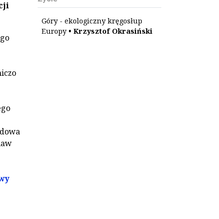
cji
Góry - ekologiczny kręgosłup
Europy
• Krzysztof Okrasiński
ego
iczo
ego
udowa
klaw
owy