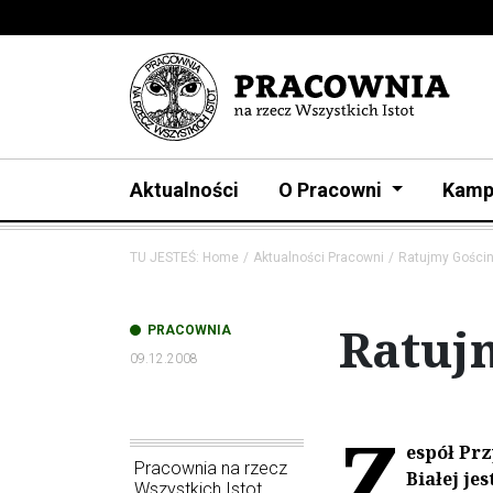
Aktualności
O Pracowni
Kamp
TU JESTEŚ:
Home
Aktualności Pracowni
Ratujmy Gościn
Ratuj
PRACOWNIA
09.12.2008
Z
espół Pr
Pracownia na rzecz
Białej je
Wszystkich Istot