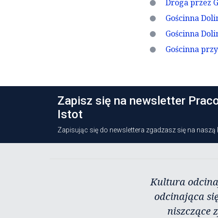
Droga przez G
Gościnna Doli
Gościnna Doli
Gościnna przy
Zapisz się na newsletter Prac
Istot
Zapisując się do newslettera zgadzasz się na naszą
Kultura odcina
odcinająca się
niszczące 