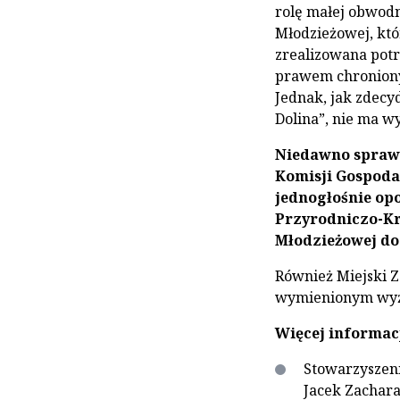
rolę małej obwodn
Młodzieżowej, któr
zrealizowana potr
prawem chroniony 
Jednak, jak zdecy
Dolina”, nie ma w
Niedawno sprawa
Komisji Gospoda
jednogłośnie op
Przyrodniczo-Kr
Młodzieżowej do
Również Miejski Z
wymienionym wyże
Więcej informacj
Stowarzyszen
Jacek Zachara,