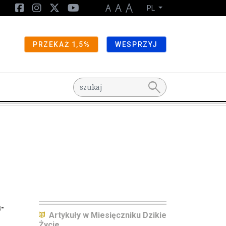
PL
PRZEKAŻ 1,5%
WESPRZYJ
search
-
Artykuły w Miesięczniku Dzikie
Życie