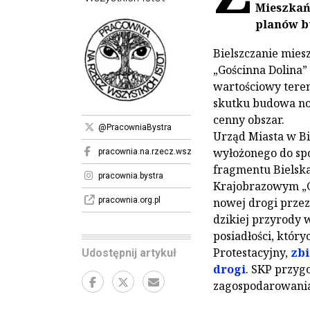
Mieszkańc
planów b
Bielszczanie mies
„Gościnna Dolina” 
wartościowy tereny
skutku budowa no
cenny obszar.
@PracowniaBystra
Urząd Miasta w B
wyłożonego do spo
pracownia.na.rzecz.wszystkich.istot
fragmentu Bielska
pracownia.bystra
Krajobrazowym „G
pracownia.org.pl
nowej drogi przez
dzikiej przyrody w
posiadłości, który
Protestacyjny,
zbi
Udostępnij artykuł
drogi
. SKP przyg
zagospodarowania