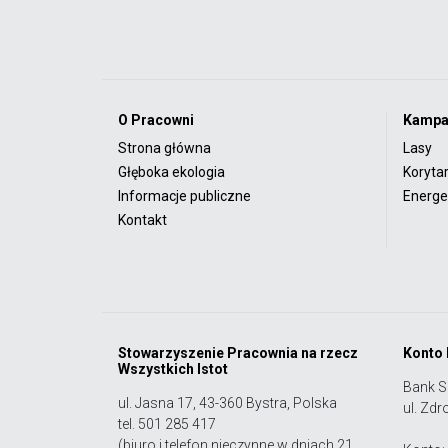
O Pracowni
Kampa
Strona główna
Lasy
Głęboka ekologia
Koryta
Informacje publiczne
Energet
Kontakt
Stowarzyszenie Pracownia na rzecz
Konto
Wszystkich Istot
Bank S
ul. Jasna 17, 43-360 Bystra, Polska
ul. Zdr
tel. 501 285 417
(biuro i telefon nieczynne w dniach 21