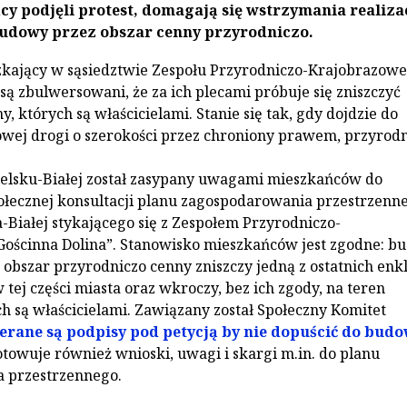
y podjęli protest, domagają się wstrzymania realiza
udowy przez obszar cenny przyrodniczo.
zkający w sąsiedztwie Zespołu Przyrodniczo-Krajobrazow
są zbulwersowani, że za ich plecami próbuje się zniszczyć
, których są właścicielami. Stanie się tak, gdy dojdzie do
wej drogi o szerokości przez chroniony prawem, przyrodn
ielsku-Białej został zasypany uwagami mieszkańców do
łecznej konsultacji planu zagospodarowania przestrzenn
-Białej stykającego się z Zespołem Przyrodniczo-
ościnna Dolina”. Stanowisko mieszkańców jest zgodne: b
 obszar przyrodniczo cenny zniszczy jedną z ostatnich en
 tej części miasta oraz wkroczy, bez ich zgody, na teren
ch są właścicielami. Zawiązany został Społeczny Komitet
erane są podpisy pod petycją by nie dopuścić do bud
otowuje również wnioski, uwagi i skargi m.in. do planu
 przestrzennego.