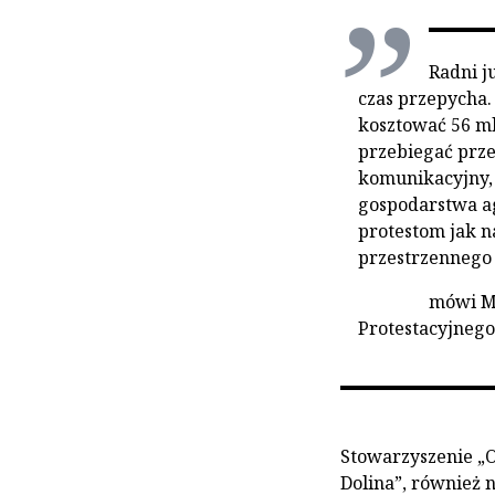
Radni j
czas przepycha.
kosztować 56 mln
przebiegać przez
komunikacyjny,
gospodarstwa ag
protestom jak n
przestrzennego 
mówi Ma
Protestacyjnego
Stowarzyszenie „O
Dolina”, również n