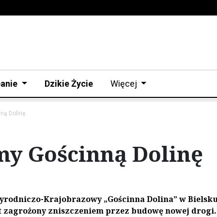
anie
Dzikie Życie
Więcej
ną Dolinę
my Gościnną Dolinę
zyrodniczo-Krajobrazowy „Gościnna Dolina” w Bielsku
st zagrożony zniszczeniem przez budowę nowej drogi.