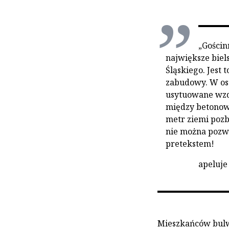
„Gościn
największe biels
Śląskiego. Jest 
zabudowy. W ost
usytuowane wzdł
między betonow
metr ziemi pozb
nie można pozw
pretekstem!
apeluje
Mieszkańców bulwe