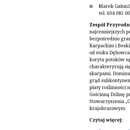
Marek Gałuszk
tel. 604 085 0
Zespół Przyrodn
najcenniejszych p
bezpośrednio gran
Karpackim i Beski
od stoku Dębowca 
koryta potoków są
charakteryzują si
skarpami. Dominuj
grąd subkontynent
płaty roślinności
Gościnną Dolinę p
Stowarzyszenia „O
krajobrazowym.
Czytaj więcej: