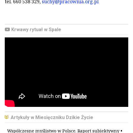
tel. 660 538 329,
suchy@pracownia.org.pl
Krwawy rytuał w Spale
Artykuły w Miesięczniku Dzikie Życie
Współczesne myślistwo w Polsce. Raport subiektywny
•