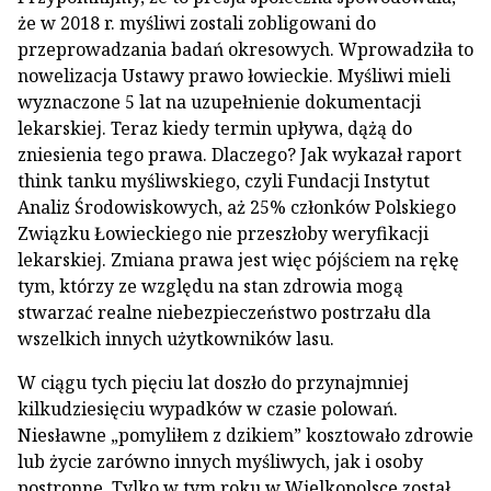
że w 2018 r. myśliwi zostali zobligowani do
przeprowadzania badań okresowych. Wprowadziła to
nowelizacja Ustawy prawo łowieckie. Myśliwi mieli
wyznaczone 5 lat na uzupełnienie dokumentacji
lekarskiej. Teraz kiedy termin upływa, dążą do
zniesienia tego prawa. Dlaczego? Jak wykazał raport
think tanku myśliwskiego, czyli Fundacji Instytut
Analiz Środowiskowych, aż 25% członków Polskiego
Związku Łowieckiego nie przeszłoby weryfikacji
lekarskiej. Zmiana prawa jest więc pójściem na rękę
tym, którzy ze względu na stan zdrowia mogą
stwarzać realne niebezpieczeństwo postrzału dla
wszelkich innych użytkowników lasu.
W ciągu tych pięciu lat doszło do przynajmniej
kilkudziesięciu wypadków w czasie polowań.
Niesławne „pomyliłem z dzikiem” kosztowało zdrowie
lub życie zarówno innych myśliwych, jak i osoby
postronne. Tylko w tym roku w Wielkopolsce został