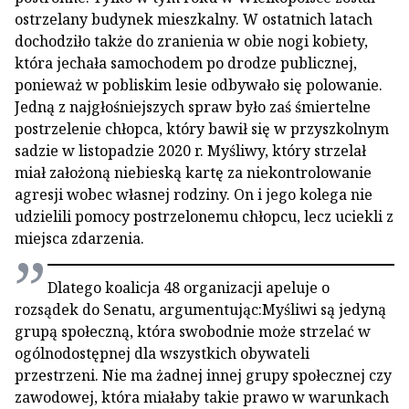
ostrzelany budynek mieszkalny. W ostatnich latach
dochodziło także do zranienia w obie nogi kobiety,
która jechała samochodem po drodze publicznej,
ponieważ w pobliskim lesie odbywało się polowanie.
Jedną z najgłośniejszych spraw było zaś śmiertelne
postrzelenie chłopca, który bawił się w przyszkolnym
sadzie w listopadzie 2020 r. Myśliwy, który strzelał
miał założoną niebieską kartę za niekontrolowanie
agresji wobec własnej rodziny. On i jego kolega nie
udzielili pomocy postrzelonemu chłopcu, lecz uciekli z
miejsca zdarzenia.
Dlatego koalicja 48 organizacji apeluje o
rozsądek do Senatu, argumentując:Myśliwi są jedyną
grupą społeczną, która swobodnie może strzelać w
ogólnodostępnej dla wszystkich obywateli
przestrzeni. Nie ma żadnej innej grupy społecznej czy
zawodowej, która miałaby takie prawo w warunkach