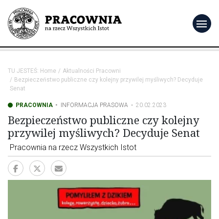
menu
TU JESTEŚ:
Home
Aktualności Pracowni
Bezpieczeństwo publiczne czy kolejny przywilej myśliwych? Decyduje
Senat
PRACOWNIA
INFORMACJA PRASOWA
20.02.2023
Bezpieczeństwo publiczne czy kolejny
przywilej myśliwych? Decyduje Senat
Pracownia na rzecz Wszystkich Istot