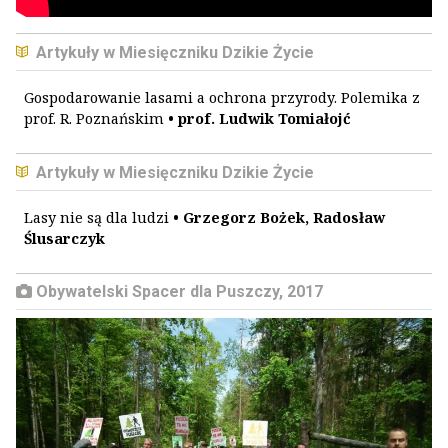
Artykuły w Miesięczniku Dzikie Życie
Gospodarowanie lasami a ochrona przyrody. Polemika z
prof. R. Poznańskim
• prof. Ludwik Tomiałojć
Artykuły w Miesięczniku Dzikie Życie
Lasy nie są dla ludzi
• Grzegorz Bożek, Radosław
Ślusarczyk
Obywatelski Spacer dla Puszczy, 2017