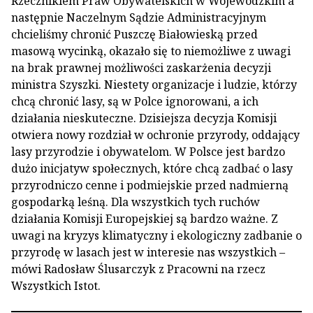
Rzecznikiem Praw Obywatelskich w Wojewódzkim a
następnie Naczelnym Sądzie Administracyjnym
chcieliśmy chronić Puszczę Białowieską przed
masową wycinką, okazało się to niemożliwe z uwagi
na brak prawnej możliwości zaskarżenia decyzji
ministra Szyszki. Niestety organizacje i ludzie, którzy
chcą chronić lasy, są w Polce ignorowani, a ich
działania nieskuteczne. Dzisiejsza decyzja Komisji
otwiera nowy rozdział w ochronie przyrody, oddający
lasy przyrodzie i obywatelom. W Polsce jest bardzo
dużo inicjatyw społecznych, które chcą zadbać o lasy
przyrodniczo cenne i podmiejskie przed nadmierną
gospodarką leśną. Dla wszystkich tych ruchów
działania Komisji Europejskiej są bardzo ważne. Z
uwagi na kryzys klimatyczny i ekologiczny zadbanie o
przyrodę w lasach jest w interesie nas wszystkich –
mówi Radosław Ślusarczyk z Pracowni na rzecz
Wszystkich Istot.