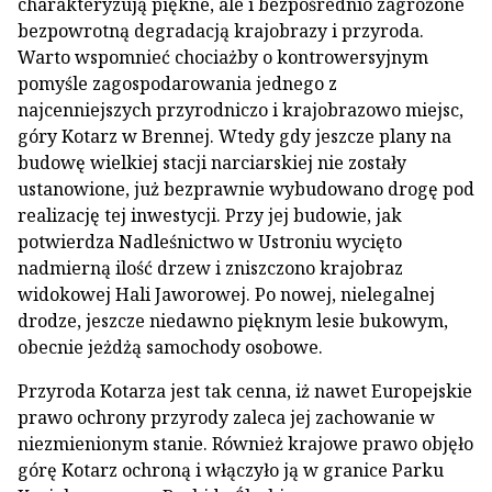
charakteryzują piękne, ale i bezpośrednio zagrożone
bezpowrotną degradacją krajobrazy i przyroda.
Warto wspomnieć chociażby o kontrowersyjnym
pomyśle zagospodarowania jednego z
najcenniejszych przyrodniczo i krajobrazowo miejsc,
góry Kotarz w Brennej. Wtedy gdy jeszcze plany na
budowę wielkiej stacji narciarskiej nie zostały
ustanowione, już bezprawnie wybudowano drogę pod
realizację tej inwestycji. Przy jej budowie, jak
potwierdza Nadleśnictwo w Ustroniu wycięto
nadmierną ilość drzew i zniszczono krajobraz
widokowej Hali Jaworowej. Po nowej, nielegalnej
drodze, jeszcze niedawno pięknym lesie bukowym,
obecnie jeżdżą samochody osobowe.
Przyroda Kotarza jest tak cenna, iż nawet Europejskie
prawo ochrony przyrody zaleca jej zachowanie w
niezmienionym stanie. Również krajowe prawo objęło
górę Kotarz ochroną i włączyło ją w granice Parku