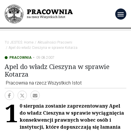
menu
TU JESTEŚ:
Home
Aktualności Pracowni
Apel do władz Cieszyna w sprawie Kotarza
PRACOWNIA
09.08.2007
Apel do władz Cieszyna w sprawie
Kotarza
Pracownia na rzecz Wszystkich Istot
1
0 sierpnia zostanie zaprezentowany Apel
do władz Cieszyna w sprawie wyciągnięcia
konsekwencji prawnych wobec osób i
instytucji, które dopuszczają się łamania