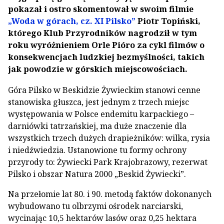
pokazał i ostro skomentował w swoim filmie
„Woda w górach, cz. XI Pilsko”
Piotr Topiński,
którego Klub Przyrodników nagrodził w tym
roku wyróżnieniem Orle Pióro za cykl filmów o
konsekwencjach ludzkiej bezmyślności, takich
jak powodzie w górskich miejscowościach.
Góra Pilsko w Beskidzie Żywieckim stanowi cenne
stanowiska głuszca, jest jednym z trzech miejsc
występowania w Polsce endemitu karpackiego –
darniówki tatrzańskiej, ma duże znaczenie dla
wszystkich trzech dużych drapieżników: wilka, rysia
i niedźwiedzia. Ustanowione tu formy ochrony
przyrody to: Żywiecki Park Krajobrazowy, rezerwat
Pilsko i obszar Natura 2000 „Beskid Żywiecki”.
Na przełomie lat 80. i 90. metodą faktów dokonanych
wybudowano tu olbrzymi ośrodek narciarski,
wycinając 10,5 hektarów lasów oraz 0,25 hektara