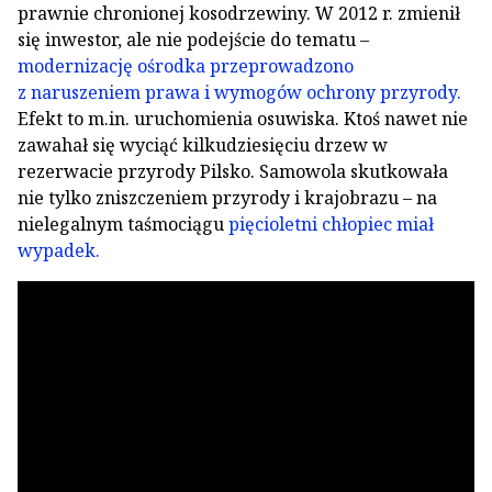
prawnie chronionej kosodrzewiny. W 2012 r. zmienił
się inwestor, ale nie podejście do tematu –
modernizację ośrodka przeprowadzono
z naruszeniem prawa i wymogów ochrony przyrody.
Efekt to m.in. uruchomienia osuwiska. Ktoś nawet nie
zawahał się wyciąć kilkudziesięciu drzew w
rezerwacie przyrody Pilsko. Samowola skutkowała
nie tylko zniszczeniem przyrody i krajobrazu – na
nielegalnym taśmociągu
pięcioletni chłopiec miał
wypadek.