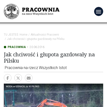
menu
TU JESTEŚ:
Home
Aktualności Pracowni
Jak chciwość i głupota gazdowały na Pilsku
PRACOWNIA
20.06.2016
Jak chciwość i głupota gazdowały na
Pilsku
Pracownia na rzecz Wszystkich Istot