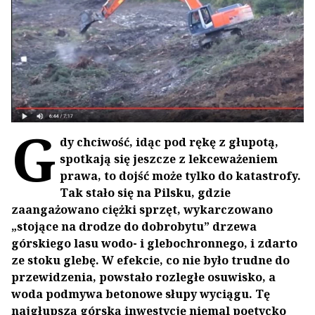
G
dy chciwość, idąc pod rękę z głupotą,
spotkają się jeszcze z lekceważeniem
prawa, to dojść może tylko do katastrofy.
Tak stało się na Pilsku, gdzie
zaangażowano ciężki sprzęt, wykarczowano
„stojące na drodze do dobrobytu” drzewa
górskiego lasu wodo- i glebochronnego, i zdarto
ze stoku glebę. W efekcie, co nie było trudne do
przewidzenia, powstało rozległe osuwisko, a
woda podmywa betonowe słupy wyciągu. Tę
najgłupszą górską inwestycję niemal poetycko