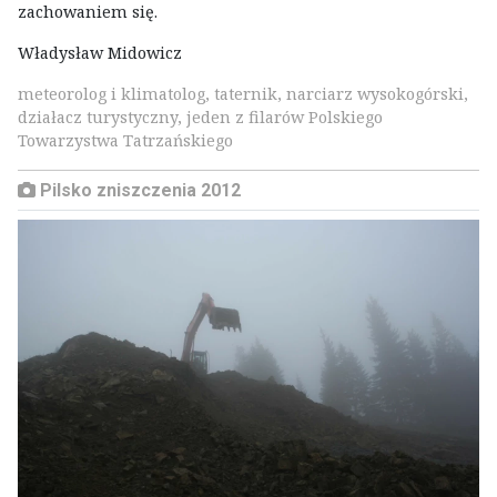
zachowaniem się.
Władysław Midowicz
meteorolog i klimatolog, taternik, narciarz wysokogórski,
działacz turystyczny, jeden z filarów Polskiego
Towarzystwa Tatrzańskiego
Pilsko zniszczenia 2012