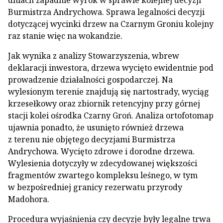
dniach zapadnie wyrok w sprawie kolejnej decyzji
Burmistrza Andrychowa. Sprawa legalności decyzji
dotyczącej wycinki drzew na Czarnym Groniu kolejny
raz stanie więc na wokandzie.
Jak wynika z analizy Stowarzyszenia, wbrew
deklaracji inwestora, drzewa wycięto ewidentnie pod
prowadzenie działalności gospodarczej. Na
wylesionym terenie znajdują się nartostrady, wyciąg
krzesełkowy oraz zbiornik retencyjny przy górnej
stacji kolei ośrodka Czarny Groń. Analiza ortofotomap
ujawnia ponadto, że usunięto również drzewa
z terenu nie objętego decyzjami Burmistrza
Andrychowa. Wycięto zdrowe i dorodne drzewa.
Wylesienia dotyczyły w zdecydowanej większości
fragmentów zwartego kompleksu leśnego, w tym
w bezpośredniej granicy rezerwatu przyrody
Madohora.
Procedura wyjaśnienia czy decyzje były legalne trwa