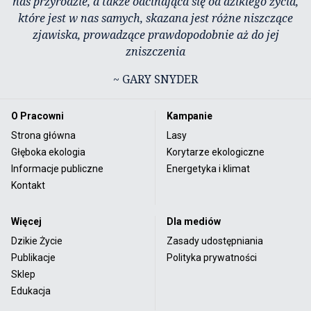
nas przyrodzie, a także odcinająca się od dzikiego życia,
które jest w nas samych, skazana jest różne niszczące
zjawiska, prowadzące prawdopodobnie aż do jej
zniszczenia
~ GARY SNYDER
O Pracowni
Kampanie
Strona główna
Lasy
Głęboka ekologia
Korytarze ekologiczne
Informacje publiczne
Energetyka i klimat
Kontakt
Więcej
Dla mediów
Dzikie Życie
Zasady udostępniania
Publikacje
Polityka prywatności
Sklep
Edukacja