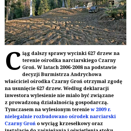
C
iąg dalszy sprawy wycinki 627 drzew na
terenie ośrodka narciarskiego Czarny
Groń. W latach 2006-2008 na podstawie
decyzji Burmistrza Andrychowa
właściciel ośrodka Czarny Groń otrzymał zgodę
na usunięcie 627 drzew. Według deklaracji
inwestora wylesienie nie miało być związane
z prowadzoną działalnością gospodarczą.
Tymczasem na wylesionym terenie
w 2009 r.
nielegalnie rozbudowano ośrodek narciarski
Czarny Groń
o wyciąg krzesełkowy oraz
instalację do zaśnieżania i oświetlenia stoku