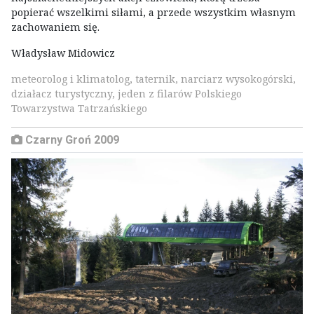
popierać wszelkimi siłami, a przede wszystkim własnym
zachowaniem się.
Władysław Midowicz
meteorolog i klimatolog, taternik, narciarz wysokogórski,
działacz turystyczny, jeden z filarów Polskiego
Towarzystwa Tatrzańskiego
Czarny Groń 2009