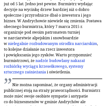
już od 5 lat. Jedno jest pewne. Burmistrz wydając
decyzje na wycinkę drzew bardziej niż o dobro
społeczne i przyrodnicze dbał o inwestora i jego
biznes. W Andrychowie niewiele się zmienia. Postawa
obecnego burmistrza, który 7 marca 2015 r.
organizuje pod swoim patronatem turniej
w narciarstwie alpejskim i snowboardzie
w
nielegalnie rozbudowanym ośrodku narciarskim
,
to kolejne działanie na rzecz inwestora
i powiększania jego zysków. Warto przypomnieć
burmistrzowi, że
nadzór budowlany nakazał
rozbiórkę wyciągu krzesełkowego
,
systemy
sztucznego zaśnieżania
i oświetlenia.
Nie można zapominać, że organy administracji
publicznej stoją na straży praworządności. Burmistrz
może mieć swoje osobiste sympatie i antypatie
co do biznesmenów w gminie Andrychów ale