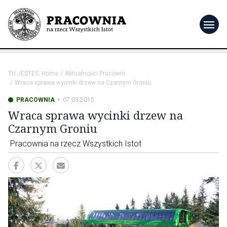
menu
TU JESTEŚ:
Home
Aktualności Pracowni
Wraca sprawa wycinki drzew na Czarnym Groniu
PRACOWNIA
07.03.2015
Wraca sprawa wycinki drzew na
Czarnym Groniu
Pracownia na rzecz Wszystkich Istot