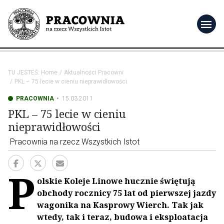
menu
TU JESTEŚ:
Home
Aktualności Pracowni
PKL – 75 lecie w cieniu nieprawidłowości
PRACOWNIA
15.03.2011
PKL – 75 lecie w cieniu
nieprawidłowości
Pracownia na rzecz Wszystkich Istot
P
olskie Koleje Linowe hucznie świętują
obchody rocznicy 75 lat od pierwszej jazdy
wagonika na Kasprowy Wierch. Tak jak
wtedy, tak i teraz, budowa i eksploatacja