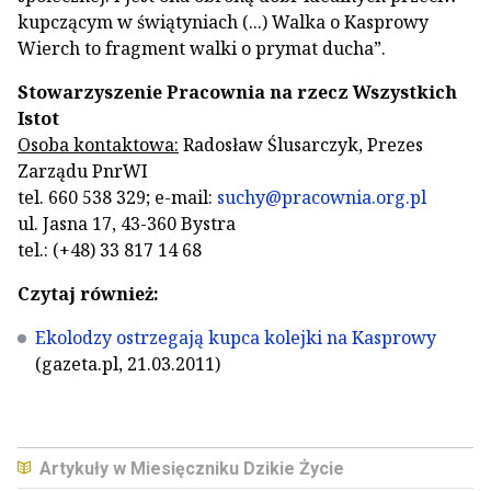
kupczącym w świątyniach (...) Walka o Kasprowy
Wierch to fragment walki o prymat ducha”.
Stowarzyszenie Pracownia na rzecz Wszystkich
Istot
Osoba kontaktowa:
Radosław Ślusarczyk, Prezes
Zarządu PnrWI
tel. 660 538 329; e-mail:
suchy@pracownia.org.pl
ul. Jasna 17, 43-360 Bystra
tel.: (+48) 33 817 14 68
Czytaj również:
Ekolodzy ostrzegają kupca kolejki na Kasprowy
(gazeta.pl, 21.03.2011)
Artykuły w Miesięczniku Dzikie Życie