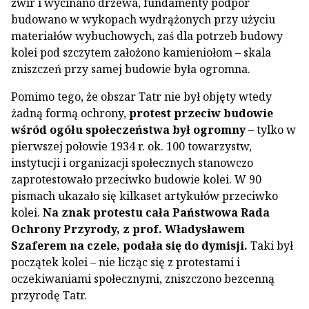
żwir i wycinano drzewa, fundamenty podpór
budowano w wykopach wydrążonych przy użyciu
materiałów wybuchowych, zaś dla potrzeb budowy
kolei pod szczytem założono kamieniołom – skala
zniszczeń przy samej budowie była ogromna.
Pomimo tego, że obszar Tatr nie był objęty wtedy
żadną formą ochrony,
protest przeciw budowie
wśród ogółu społeczeństwa był ogromny
– tylko w
pierwszej połowie 1934 r. ok. 100 towarzystw,
instytucji i organizacji społecznych stanowczo
zaprotestowało przeciwko budowie kolei. W 90
pismach ukazało się kilkaset artykułów przeciwko
kolei.
Na znak protestu cała Państwowa Rada
Ochrony Przyrody, z prof. Władysławem
Szaferem na czele, podała się do dymisji.
Taki był
początek kolei – nie licząc się z protestami i
oczekiwaniami społecznymi, zniszczono bezcenną
przyrodę Tatr.